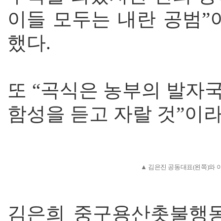
이들 모두는 내란 공범”
했다.
또 “곡식은 농부의 발자
함성을 듣고 자랄 것”이
▲ 김은진 공동대표(왼쪽)와 
김은희 중구용산촛불행동