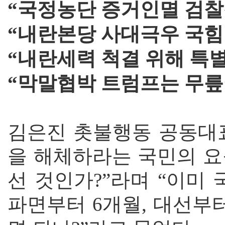
“국정농단 증거인멸 검찰
“내란본당 사대극우 국힘
“내란세력 척결 위해 특
“막말협박 트럼프는 무릎
김은진 촛불행동 공동대
을 해체하라는 국민의 요
선 것인가?”라며 “이미 
파면부터 6개월, 대선부