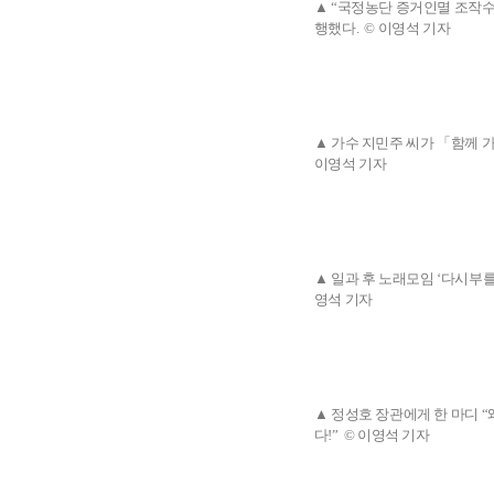
▲ “국정농단 증거인멸 조작
행했다. © 이영석 기자
▲ 가수 지민주 씨가 「함께 
이영석 기자
▲ 일과 후 노래모임 ‘다시부
영석 기자
▲ 정성호 장관에게 한 마디 
다!” © 이영석 기자