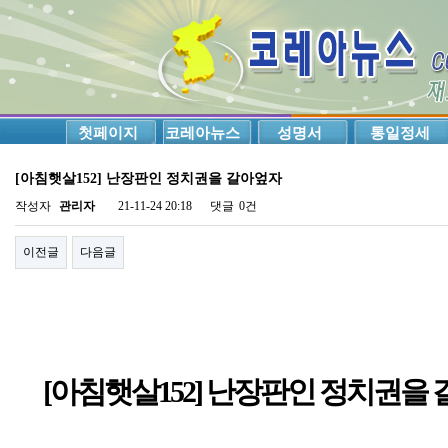
첫페이지
코레아뉴스
성명서
통일정세
[아침햇살152] 난장판인 정치권을 갈아엎자
작성자
관리자
21-11-24 20:18
댓글
0건
이전글
다음글
[아침햇살152] 난장판인 정치권을