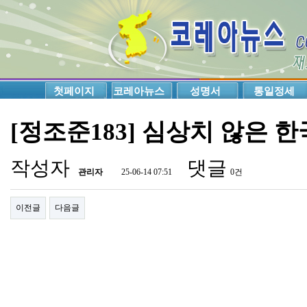
첫페이지
코레아뉴스
성명서
통일정세
[정조준183] 심상치 않은 
작성자
댓글
관리자
25-06-14 07:51
0건
이전글
다음글