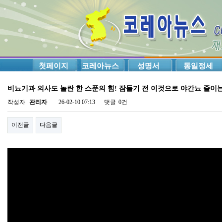
첫페이지
코레아뉴스
성명서
통일정세
비뇨기과 의사도 놀란 한 스푼의 힘! 잠들기 전 이것으로 야간뇨 줄이는 
작성자
관리자
26-02-10 07:13
댓글
0건
이전글
다음글